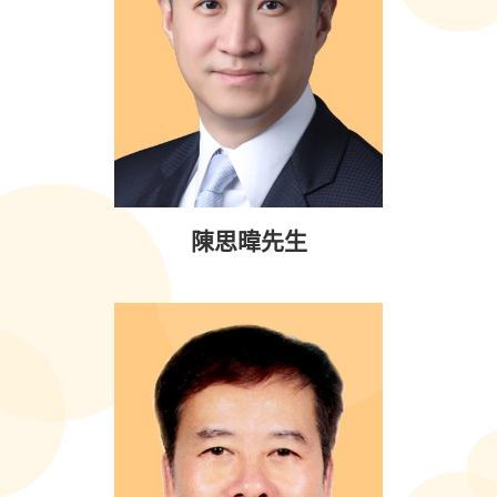
陳思暐先生