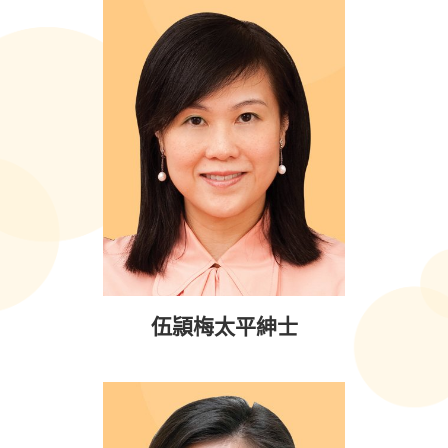
伍頴梅太平紳士