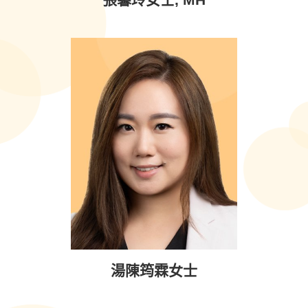
湯陳筠霖女士