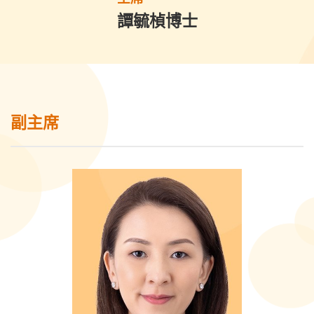
譚毓楨博士
副主席