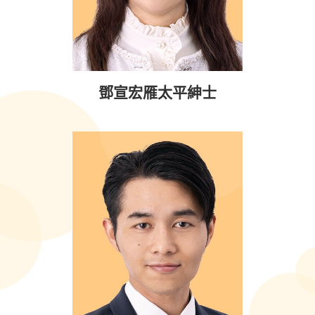
鄧宣宏雁太平紳士