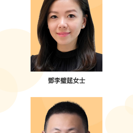
鄧李璧莛女士