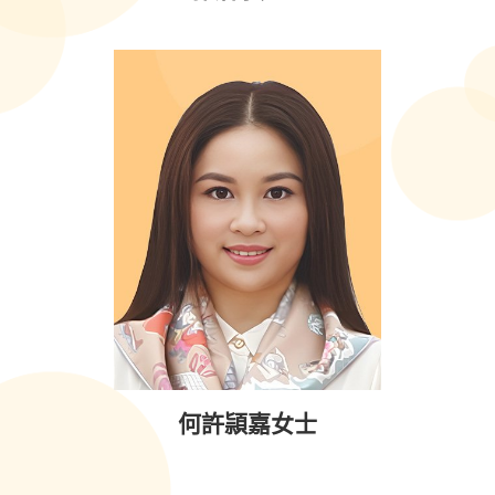
何許頴嘉女士