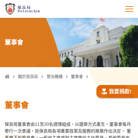
跳
至
打
主
內
容
董事會
主
關於保良局
管治機構
董事會
頁
我要捐款!
董事會
保良局董事會由11至20名總理組成，以選舉方式產生。董事會每月
舉行一次會議，就保良局各項重要政策及服務的推展作出決定。 董
事會下設委員會，一般由主席或副主席擔任主任委員，其他委員由