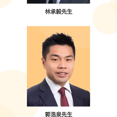
林承毅先生
郭浩泉先生