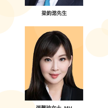
梁鈞滺先生
張馨玲女士, MH