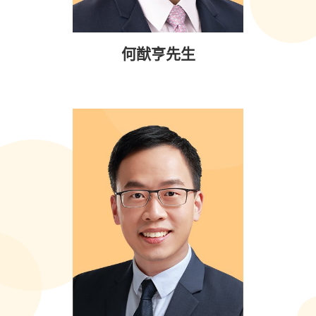
何猷亨先生