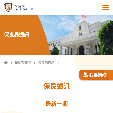
跳
至
打
主
內
容
保良局通訊
主
新聞及刊物
保良局通訊
頁
我要捐款!
保良通訊
最新一期