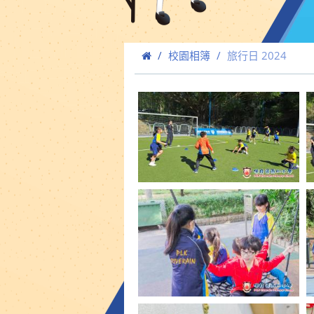
校園相簿
旅行日 2024