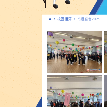
校園相簿
宵燈謎會2025