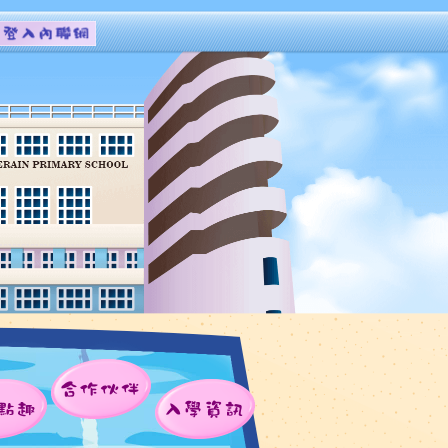
合作伙伴
點趣
入學資訊