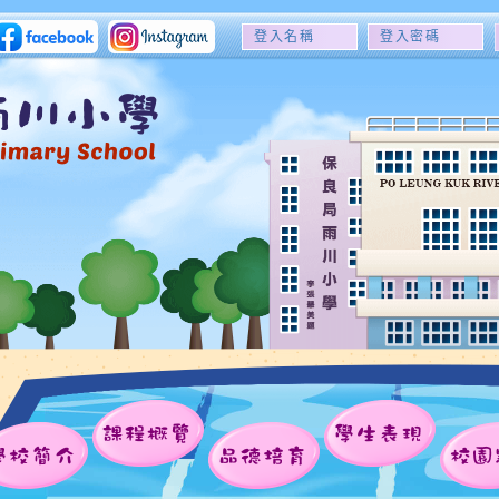
登
登
入
入
名
密
稱
碼
課程概覽
學生表現
學校簡介
品德培育
校園