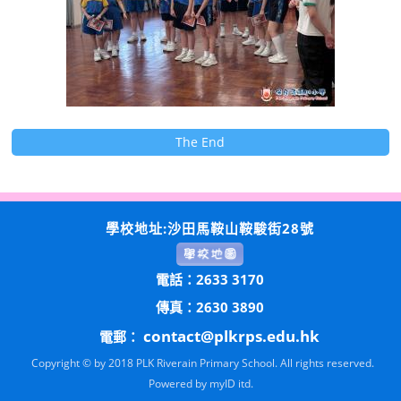
The End
學校地址:沙田馬鞍山鞍駿街28號
電話：2633 3170
傳真：2630 3890
contact@plkrps.edu.hk
電郵：
Copyright © by 2018 PLK Riverain Primary School. All rights reserved.
Powered by
myID itd.