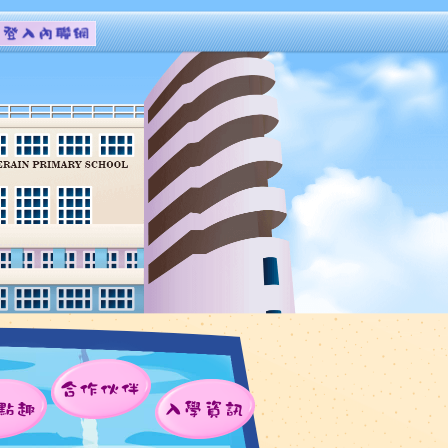
合作伙伴
點趣
入學資訊