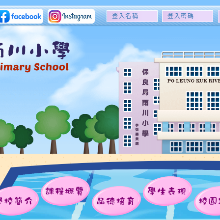
登
登
入
入
名
密
稱
碼
課程概覽
學生表現
學校簡介
品德培育
校園