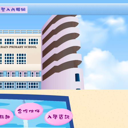
合作伙伴
點趣
入學資訊