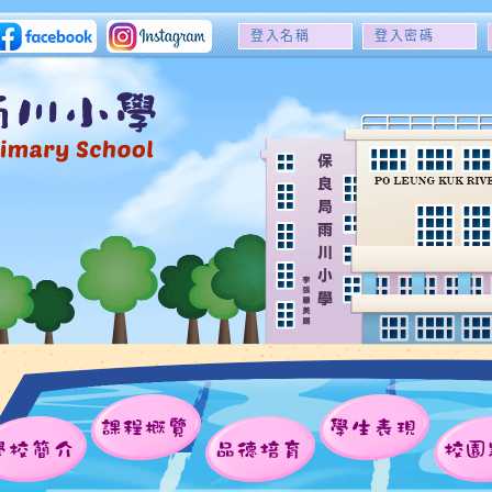
登
登
入
入
名
密
稱
碼
課程概覽
學生表現
學校簡介
品德培育
校園