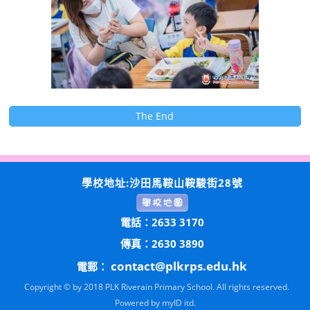
The End
學校地址:沙田馬鞍山鞍駿街28號
電話：2633 3170
傳真：2630 3890
contact@plkrps.edu.hk
電郵：
Copyright © by 2018 PLK Riverain Primary School. All rights reserved.
Powered by
myID itd.