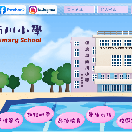
登
登
入
入
名
密
稱
碼
課程概覽
學生表現
學校簡介
品德培育
校園