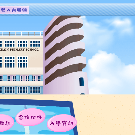
合作伙伴
點趣
入學資訊