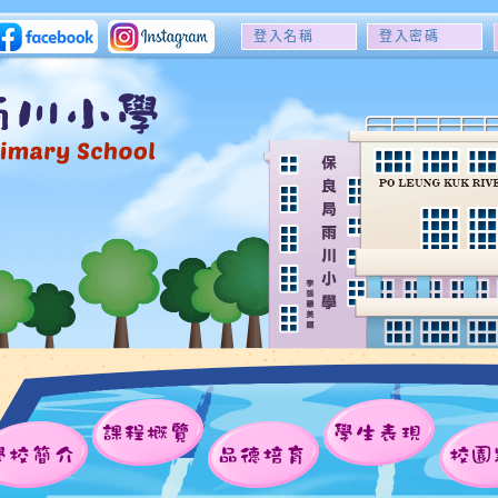
登
登
入
入
名
密
稱
碼
課程概覽
學生表現
學校簡介
品德培育
校園