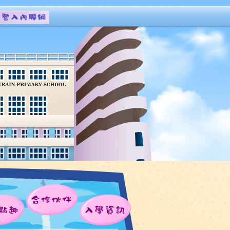
合作伙伴
點趣
入學資訊