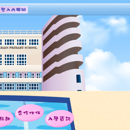
合作伙伴
點趣
入學資訊