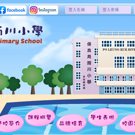
登
登
入
入
名
密
稱
碼
課程概覽
學生表現
學校簡介
品德培育
校園