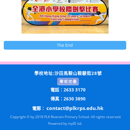
The End
學校地址:沙田馬鞍山鞍駿街28號
電話：2633 3170
傳真：2630 3890
contact@plkrps.edu.hk
電郵：
Copyright © by 2018 PLK Riverain Primary School. All rights reserved.
Powered by
myID itd.