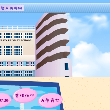
合作伙伴
點趣
入學資訊