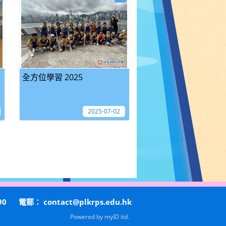
全方位學習 2025
2025-07-02
90
電郵：
contact@plkrps.edu.hk
Powered by
myID itd.