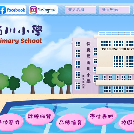
登
登
入
入
名
密
稱
碼
課程概覽
學生表現
學校簡介
品德培育
校園