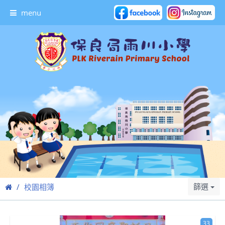
menu
篩選
校園相簿
33