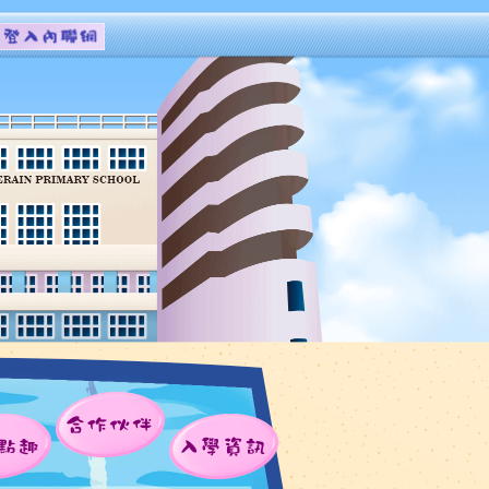
合作伙伴
點趣
入學資訊