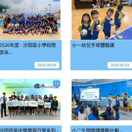
2526年度 - 沙田區小學校際
小一幼兒手球體驗課
游泳...
2026-06-05
2026-06-03
13
15
沙田培英中學學習日營系列 -
小二午間閱讀獎勵計劃...