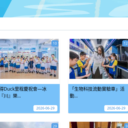
10
12
得Duck里程慶祝會—冰
「生物科技流動實驗車」活
『川』樂...
動...
2026-06-29
2026-06-29
29
9