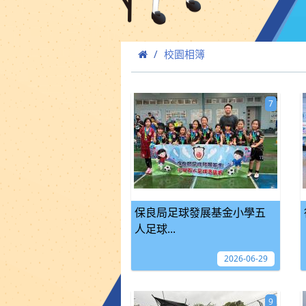
校園相簿
7
保良局足球發展基金小學五
人足球...
2026-06-29
9