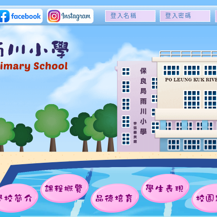
登
登
入
入
名
密
稱
碼
課程概覽
學生表現
學校簡介
品德培育
校園