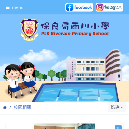
menu
篩選
校園相簿
10