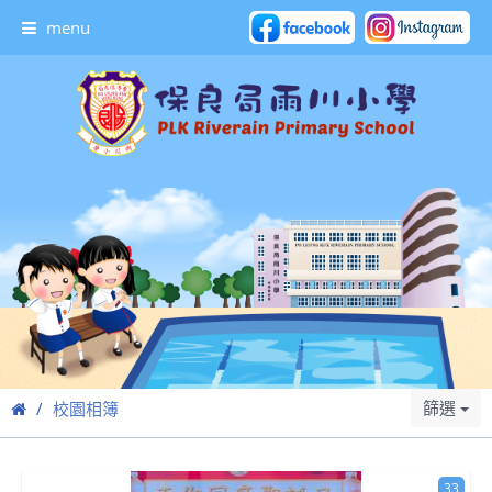
menu
篩選
校園相簿
33