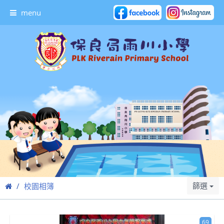
menu
篩選
校園相簿
69