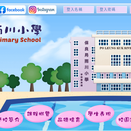
登
登
入
入
名
密
稱
碼
課程概覽
學生表現
學校簡介
品德培育
校園