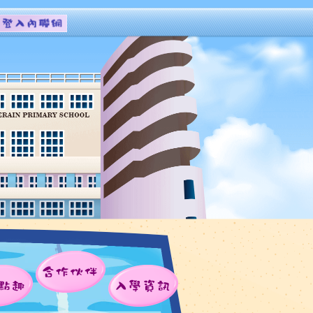
合作伙伴
點趣
入學資訊