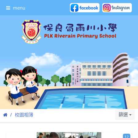
menu
篩選
校園相簿
12