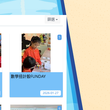
篩選
5
數學扭計骰FUNDAY
2026-01-27
6