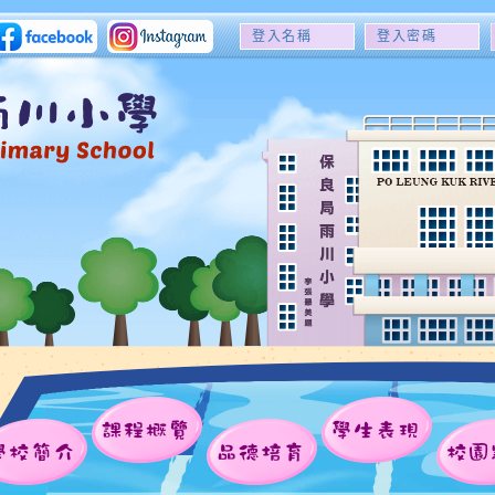
登
登
入
入
名
密
稱
碼
課程概覽
學生表現
學校簡介
品德培育
校園