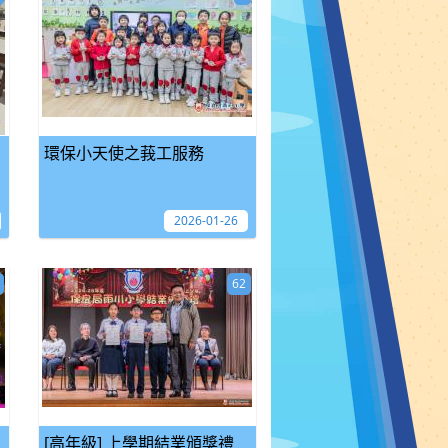
環保小天使之莪工服務
2026-01-26
62
[高年級] 上學期結業頒獎禮