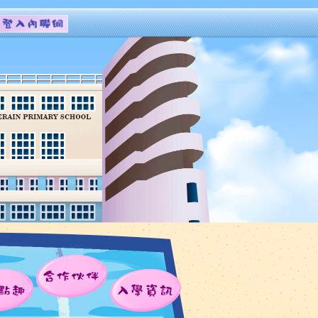
合作伙伴
點趣
入學資訊