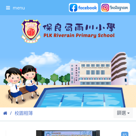
menu
篩選
校園相簿
85