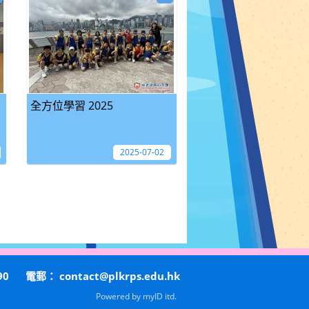
全方位學習 2025
2025-07-02
90
電郵：
contact@plkrps.edu.hk
Powered by
myID itd.