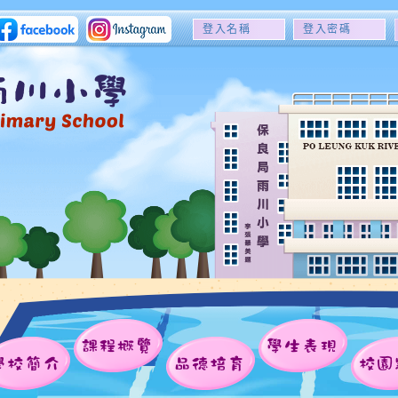
登
登
入
入
名
密
稱
碼
課程概覽
學生表現
學校簡介
品德培育
校園