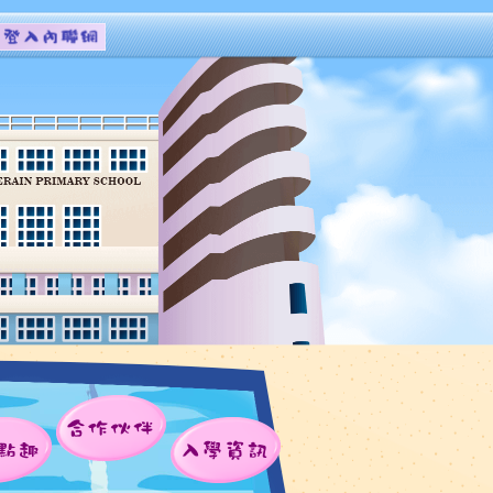
合作伙伴
點趣
入學資訊