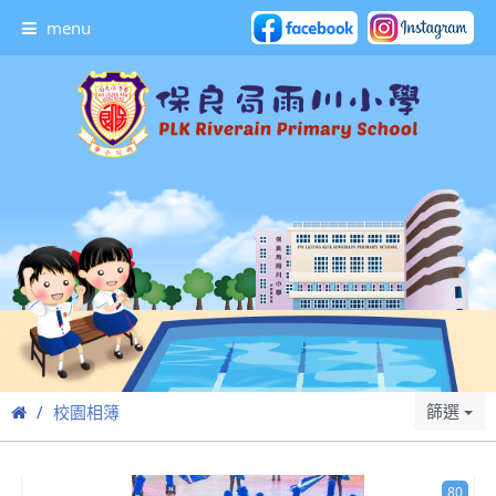
menu
篩選
校園相簿
80