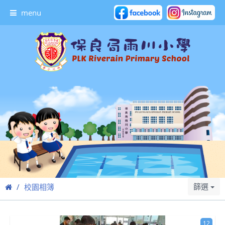
menu
篩選
校園相簿
12