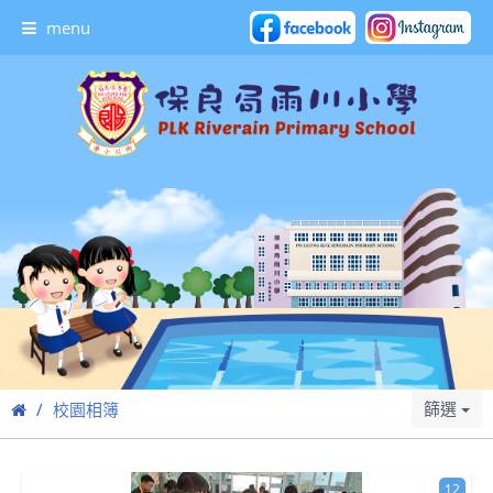
menu
篩選
校園相簿
12