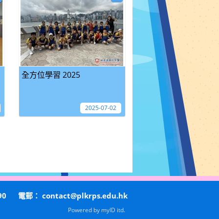
全方位學習 2025
2025-07-02
90
電郵：
contact@plkrps.edu.hk
Powered by
myID itd.