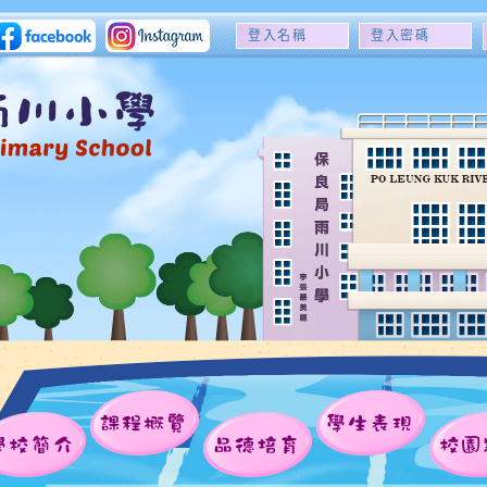
登
登
入
入
名
密
稱
碼
課程概覽
學生表現
學校簡介
品德培育
校園