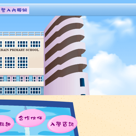
合作伙伴
點趣
入學資訊