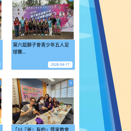
第六屆獅子會青少年五人足
球賽...
2026-04-17
6
「川『爸』有約」暨家教會