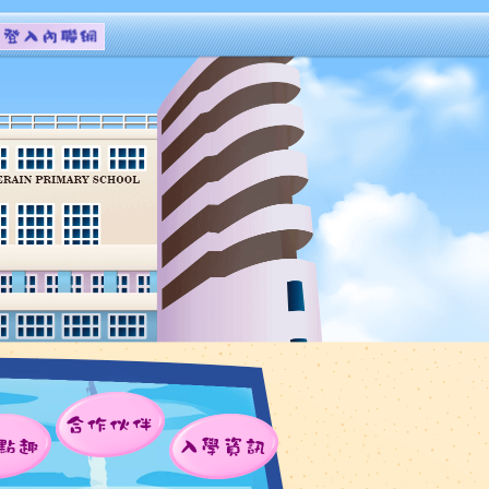
合作伙伴
點趣
入學資訊