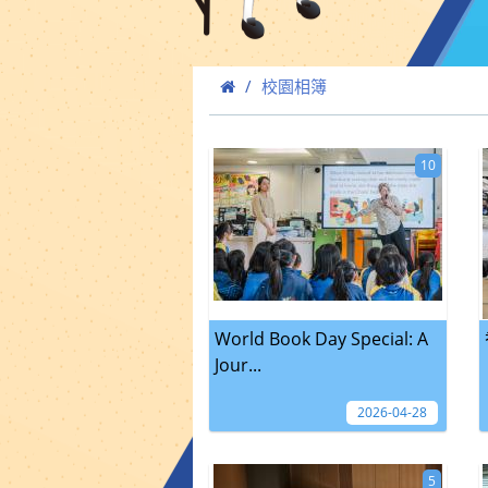
校園相簿
10
World Book Day Special: A
Jour...
2026-04-28
5