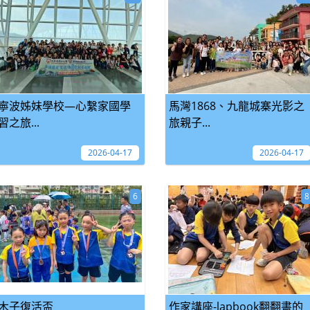
寧波姊妹學校—心繫家國學
馬灣1868、九龍城寨光影之
習之旅...
旅親子...
2026-04-17
2026-04-17
6
8
木子復活盃
作家講座-lapbook翻翻書的