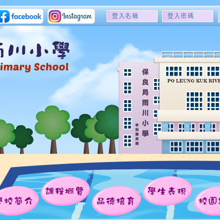
登
登
入
入
名
密
稱
碼
課程概覽
學生表現
學校簡介
品德培育
校園