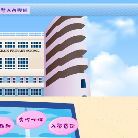
合作伙伴
點趣
入學資訊