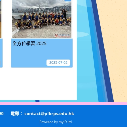
全方位學習 2025
2025-07-02
90
電郵：
contact@plkrps.edu.hk
Powered by
myID itd.