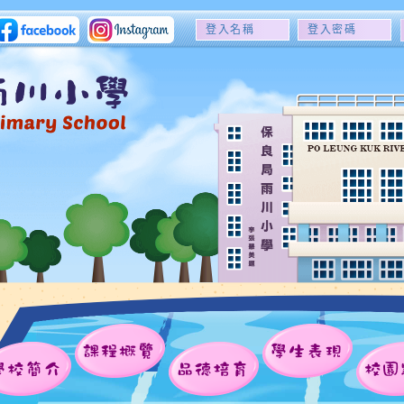
登
登
入
入
名
密
稱
碼
課程概覽
學生表現
學校簡介
品德培育
校園