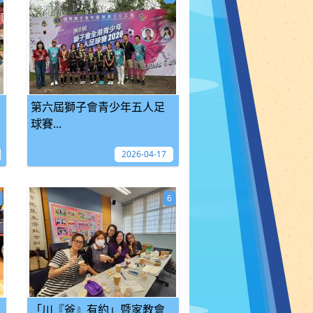
第六屆獅子會青少年五人足
球賽...
2026-04-17
6
「川『爸』有約」暨家教會