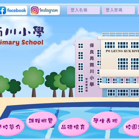
登
登
入
入
名
密
稱
碼
課程概覽
學生表現
學校簡介
品德培育
校園