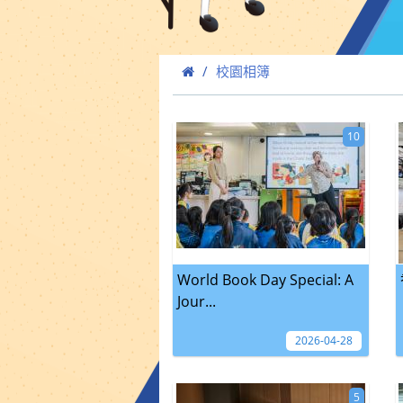
校園相簿
10
World Book Day Special: A
Jour...
2026-04-28
5