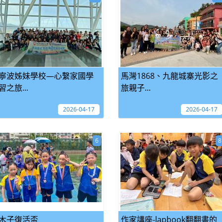
寧波姊妹學校—心繫家國學
馬灣1868、九龍城寨光影之
習之旅...
旅親子...
2026-04-17
2026-04-17
6
8
木子復活盃
作家講座-lapbook翻翻書的