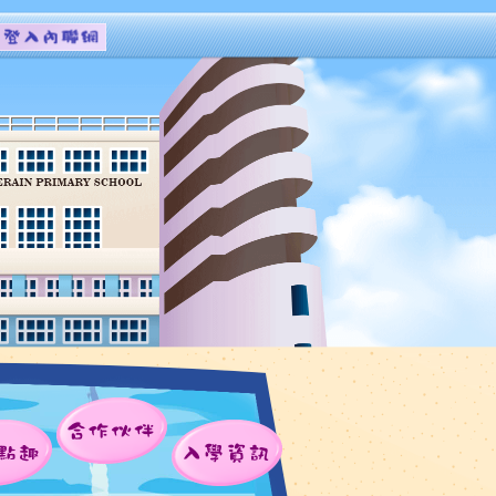
合作伙伴
點趣
入學資訊