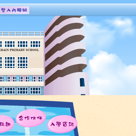
合作伙伴
點趣
入學資訊