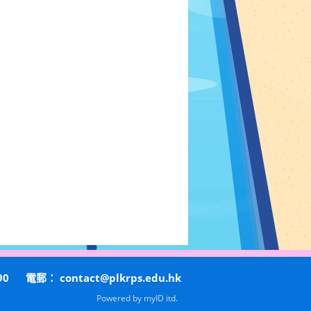
90
電郵：
contact@plkrps.edu.hk
Powered by
myID itd.