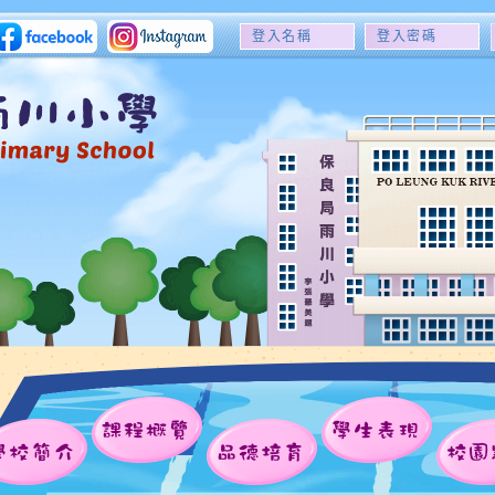
登
登
入
入
名
密
稱
碼
課程概覽
學生表現
學校簡介
品德培育
校園