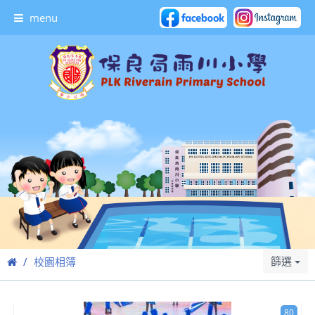
menu
篩選
校園相簿
80