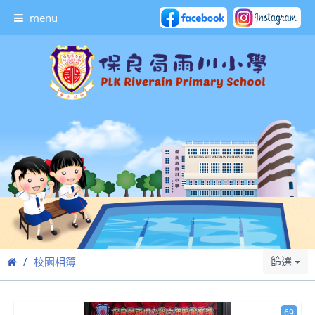
menu
篩選
校園相簿
69