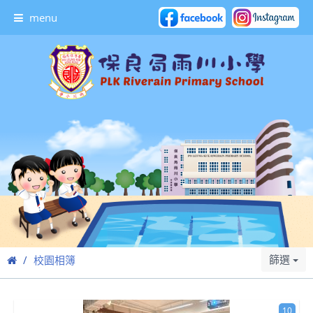
menu
篩選
校園相簿
10