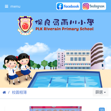
menu
篩選
校園相簿
33