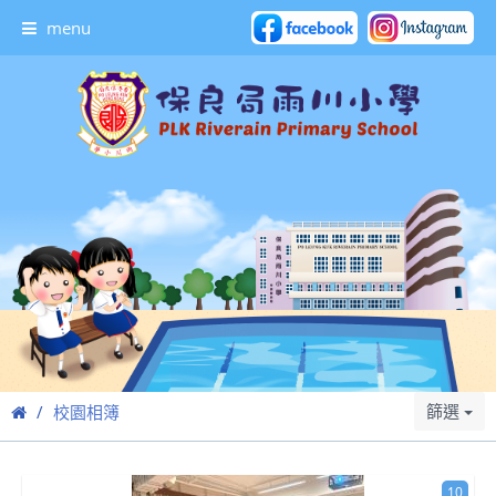
menu
篩選
校園相簿
10