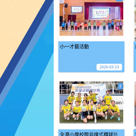
小一才藝活動
2026-03-23
8
全港小學校際非撞式欖球比