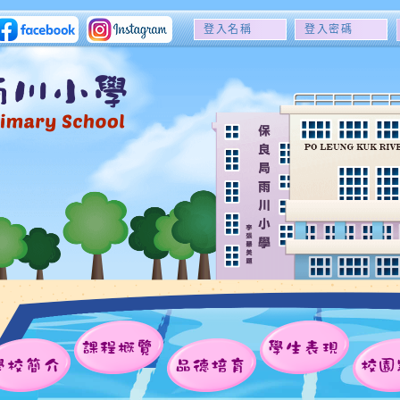
登
登
入
入
名
密
稱
碼
課程概覽
學生表現
學校簡介
品德培育
校園