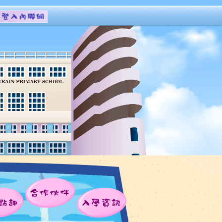
合作伙伴
點趣
入學資訊