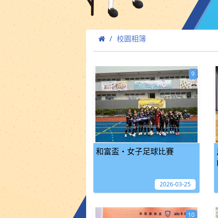
校園相簿
9
和富盃・女子足球比賽
2026-03-25
10