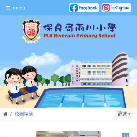
menu
篩選
校園相簿
10