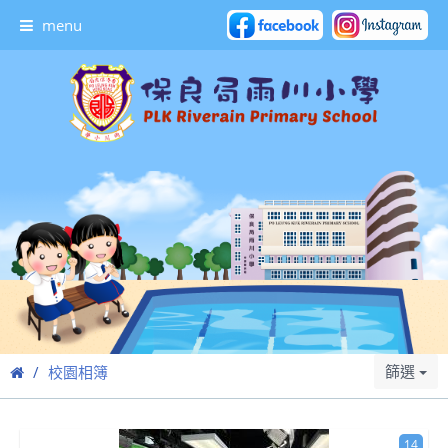
menu
篩選
校園相簿
14