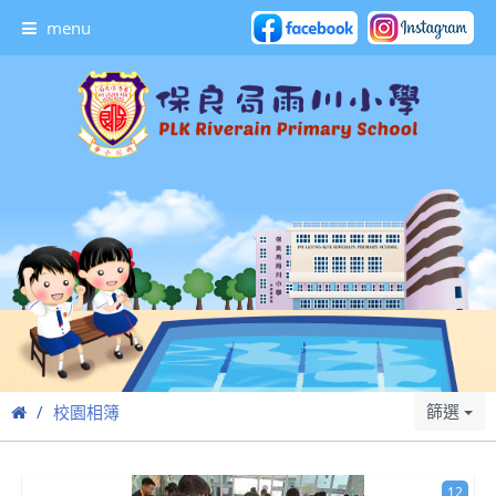
menu
篩選
校園相簿
12