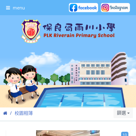
menu
篩選
校園相簿
10