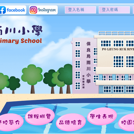
登
登
入
入
名
密
稱
碼
課程概覽
學生表現
學校簡介
品德培育
校園