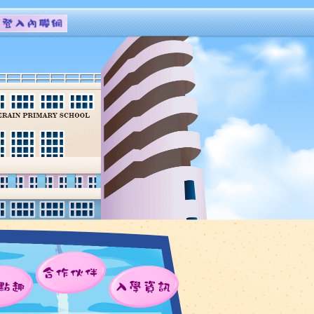
合作伙伴
點趣
入學資訊