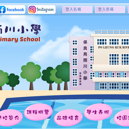
登
登
入
入
名
密
稱
碼
課程概覽
學生表現
學校簡介
品德培育
校園