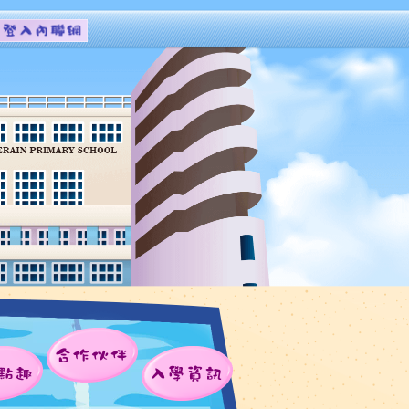
合作伙伴
點趣
入學資訊