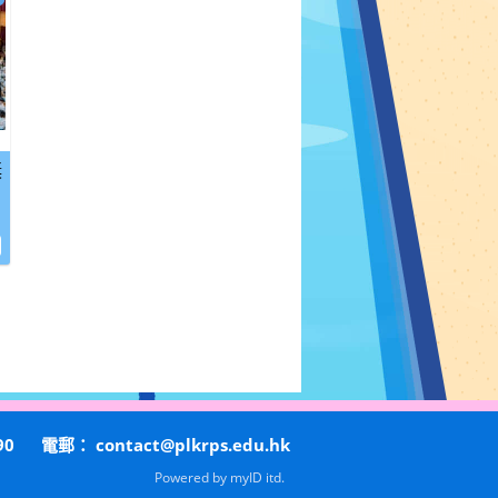
獎
90
電郵：
contact@plkrps.edu.hk
Powered by
myID itd.