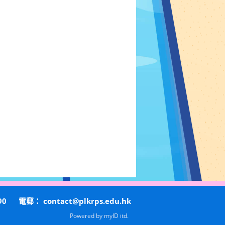
90
電郵：
contact@plkrps.edu.hk
Powered by
myID itd.