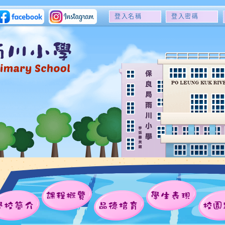
登
登
入
入
名
密
稱
碼
課程概覽
學生表現
學校簡介
品德培育
校園