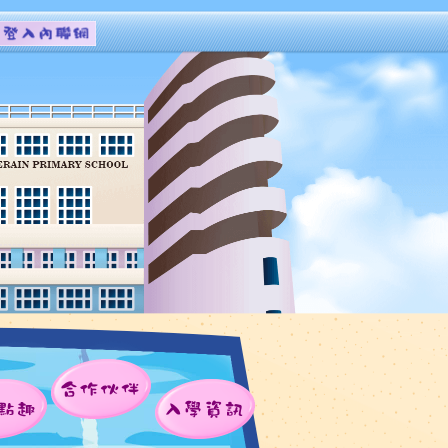
合作伙伴
點趣
入學資訊