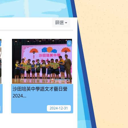
篩選
6
沙田培英中學語文才藝日營
2024...
2024-12-31