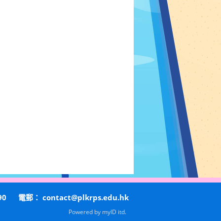
90
電郵：
contact@plkrps.edu.hk
Powered by
myID itd.