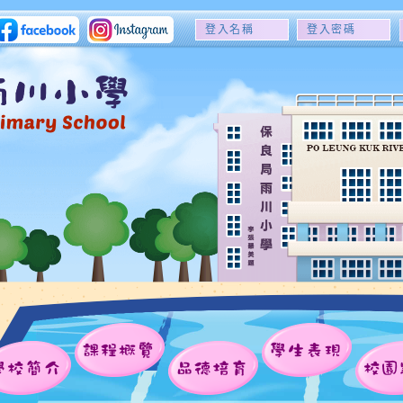
登
登
入
入
名
密
稱
碼
課程概覽
學生表現
學校簡介
品德培育
校園