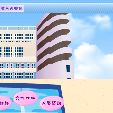
合作伙伴
點趣
入學資訊