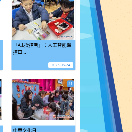
「A.I.操控者」：人工智能遙
控車...
2025-06-24
21
頒
中華文化日