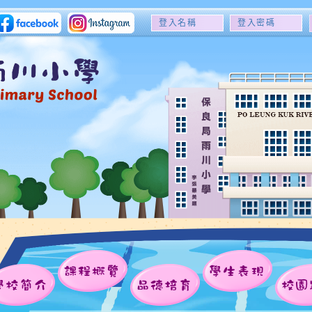
登
登
入
入
名
密
稱
碼
課程概覽
學生表現
學校簡介
品德培育
校園