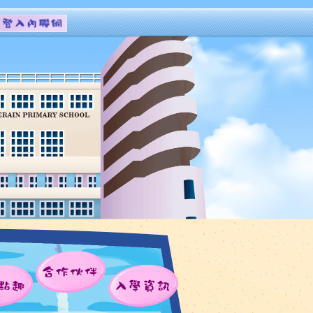
合作伙伴
點趣
入學資訊