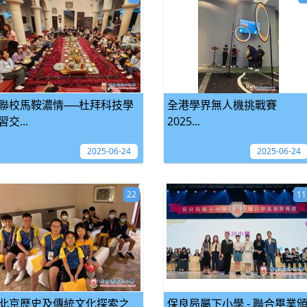
聯校馬鞍濃情──杜拜科技學
全港學界無人機挑戰賽
習交...
2025...
2025-06-24
2025-06-24
22
11
北京歷史及傳統文化探索之
保良局屬下小學 - 聯合畢業