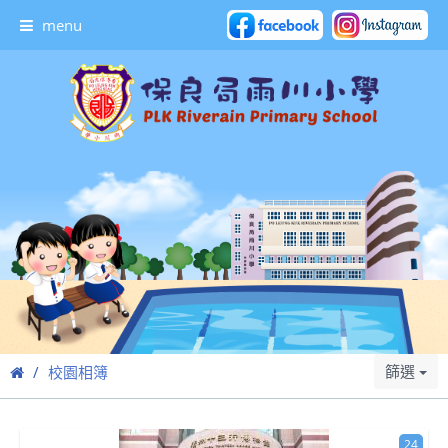
menu
篩選
校園相簿
24