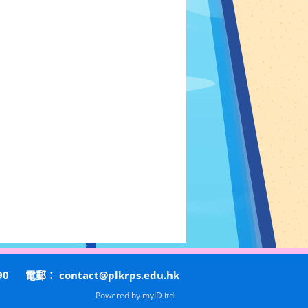
90
電郵：
contact@plkrps.edu.hk
Powered by
myID itd.