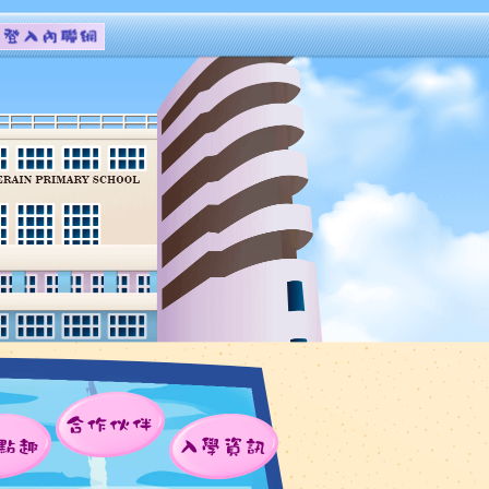
合作伙伴
點趣
入學資訊