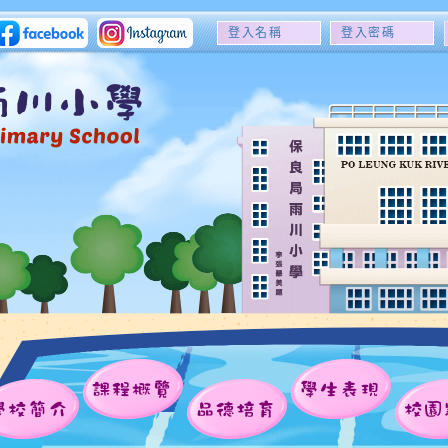
登
登
入
入
名
密
稱
碼
課程概覽
學生表現
學校簡介
品德培育
校園