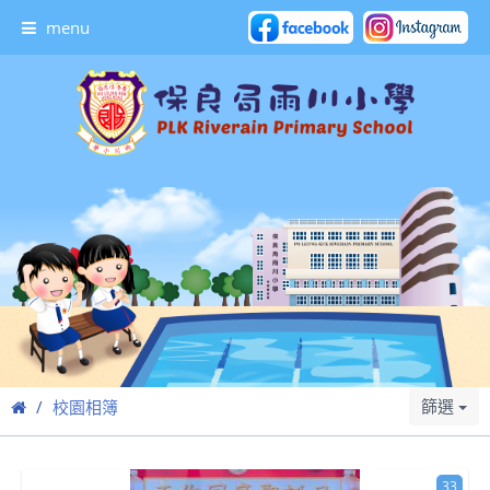
menu
篩選
校園相簿
33