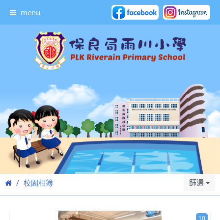
menu
篩選
校園相簿
10